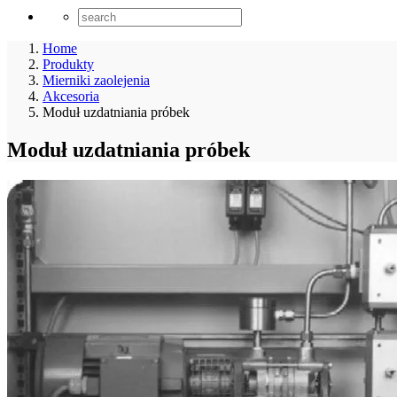
Home
Produkty
Mierniki zaolejenia
Akcesoria
Moduł uzdatniania próbek
Moduł uzdatniania próbek