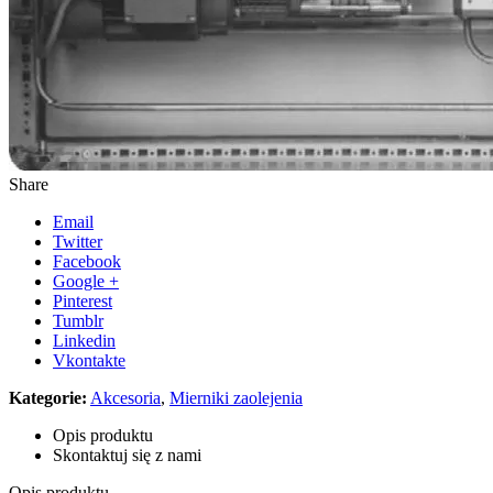
Share
Email
Twitter
Facebook
Google +
Pinterest
Tumblr
Linkedin
Vkontakte
Kategorie:
Akcesoria
,
Mierniki zaolejenia
Opis produktu
Skontaktuj się z nami
Opis produktu