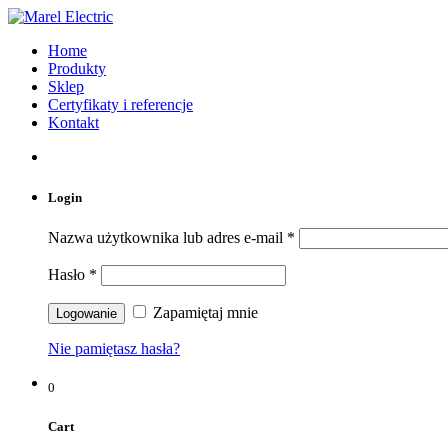
Home
Produkty
Sklep
Certyfikaty i referencje
Kontakt
Login
Nazwa użytkownika lub adres e-mail
*
Hasło
*
Zapamiętaj mnie
Nie pamiętasz hasła?
0
Cart