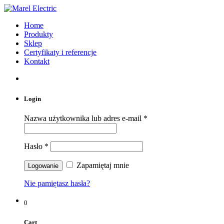
Home
Produkty
Sklep
Certyfikaty i referencje
Kontakt
Login
Nazwa użytkownika lub adres e-mail
*
Hasło
*
Zapamiętaj mnie
Nie pamiętasz hasła?
0
Cart