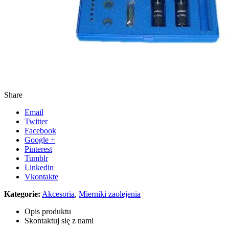
Share
Email
Twitter
Facebook
Google +
Pinterest
Tumblr
Linkedin
Vkontakte
Kategorie:
Akcesoria
,
Mierniki zaolejenia
Opis produktu
Skontaktuj się z nami