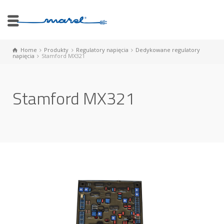
Home
Produkty
Regulatory napięcia
Dedykowane regulatory
napięcia
Stamford MX321
Stamford MX321