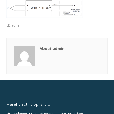
admin
About admin
Marel Electric Sp. z o.o.
Rajkowo 16 /k Szczecina, 72-005 Przecław